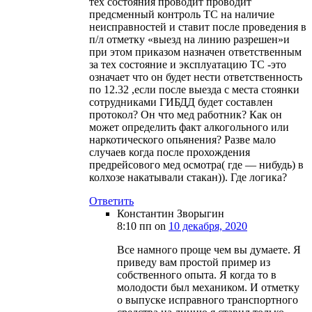
тех состояния проводит проводит
предсменный контроль ТС на наличие
неисправностей и ставит после проведения в
п/л отметку «выезд на линию разрешен»и
при этом приказом назначен ответственным
за тех состояние и эксплуатацию ТС -это
означает что он будет нести ответственность
по 12.32 ,если после выезда с места стоянки
сотрудниками ГИБДД будет составлен
протокол? Он что мед работник? Как он
может определить факт алкогольного или
наркотического опьянения? Разве мало
случаев когда после прохождения
предрейсового мед осмотра( где — нибудь) в
колхозе накатывали стакан)). Где логика?
Ответить
Константин Зворыгин
8:10 пп
on
10 декабря, 2020
Все намного проще чем вы думаете. Я
приведу вам простой пример из
собственного опыта. Я когда то в
молодости был механиком. И отметку
о выпуске исправного транспортного