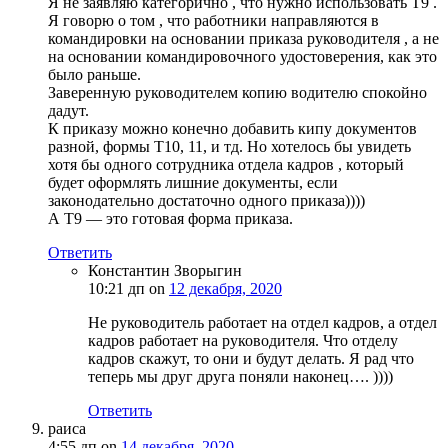
Я не заявляю категорично , что нужно использовать Т9 .
Я говорю о том , что работники направляются в
командировки на основании приказа руководителя , а не
на основании командировочного удостоверения, как это
было раньше.
Заверенную руководителем копию водителю спокойно
дадут.
К приказу можно конечно добавить кипу документов
разной, формы Т10, 11, и тд. Но хотелось бы увидеть
хотя бы одного сотрудника отдела кадров , который
будет оформлять лишние документы, если
законодательно достаточно одного приказа))))
А Т9 — это готовая форма приказа.
Ответить
Константин Зворыгин
10:21 дп
on
12 декабря, 2020
Не руководитель работает на отдел кадров, а отдел
кадров работает на руководителя. Что отделу
кадров скажут, то они и будут делать. Я рад что
теперь мы друг друга поняли наконец…. ))))
Ответить
раиса
4:55 дп
on
14 декабря, 2020