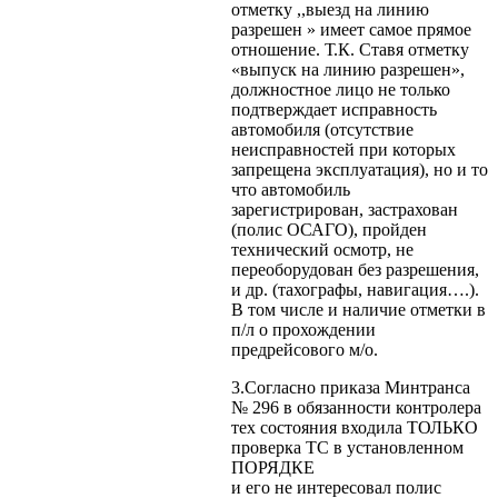
отметку ,,выезд на линию
разрешен » имеет самое прямое
отношение. Т.К. Ставя отметку
«выпуск на линию разрешен»,
должностное лицо не только
подтверждает исправность
автомобиля (отсутствие
неисправностей при которых
запрещена эксплуатация), но и то
что автомобиль
зарегистрирован, застрахован
(полис ОСАГО), пройден
технический осмотр, не
переоборудован без разрешения,
и др. (тахографы, навигация….).
В том числе и наличие отметки в
п/л о прохождении
предрейсового м/о.
3.Согласно приказа Минтранса
№ 296 в обязанности контролера
тех состояния входила ТОЛЬКО
проверка ТС в установленном
ПОРЯДКЕ
и его не интересовал полис