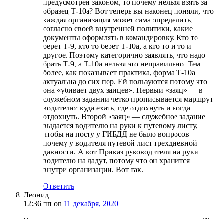
предусмотрен законом, то почему нельзя взять за
образец Т-10а? Вот теперь вы наконец поняли, что
каждая организация может сама определить,
согласно своей внутренней политики, какие
документы оформлять в командировку. Кто то
берет Т-9, кто то берет Т-10а, а кто то и то и
другое. Поэтому категорично заявлять, что надо
брать Т-9, а Т-10а нельзя это неправильно. Тем
более, как показывает практика, форма Т-10а
актуальна до сих пор. Ей пользуются потому что
она «убивает двух зайцев». Первый «заяц» — в
служебном задании четко прописывается маршрут
водителю: куда ехать, где отдохнуть и когда
отдохнуть. Второй «заяц» — служебное задание
выдается водителю на руки к путевому листу,
чтобы на посту у ГИБДД не было вопросов
почему у водителя путевой лист трехдневной
давности. А вот Приказ руководителя на руки
водителю на дадут, потому что он хранится
внутри организации. Вот так.
Ответить
Леонид
12:36 пп
on
11 декабря, 2020