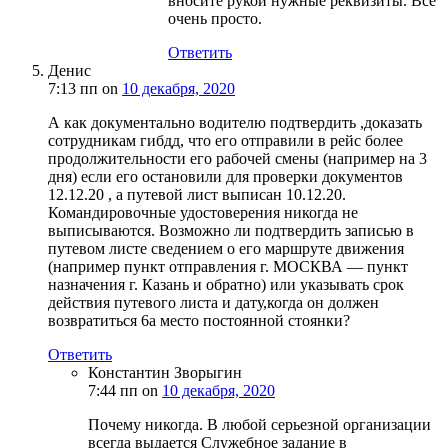
вносите рукой нужные реквизиты. Все
очень просто.
Ответить
Денис
7:13 пп
on
10 декабря, 2020
А как документально водителю подтвердить ,доказать
сотрудникам гибдд, что его отправили в рейс более
продолжительности его рабочей смены (например на 3
дня) если его остановили для проверки документов
12.12.20 , а путевой лист выписан 10.12.20.
Командировочные удостоверения никогда не
выписываются. Возможно ли подтвердить записью в
путевом листе сведением о его маршруте движения
(например пункт отправления г. МОСКВА — пункт
назначения г. Казань и обратно) или указывать срок
действия путевого листа и дату,когда он должен
возвратиться 6а место постоянной стоянки?
Ответить
Константин Зворыгин
7:44 пп
on
10 декабря, 2020
Почему никогда. В любой серьезной организации
всегда выдается Служебное задание в