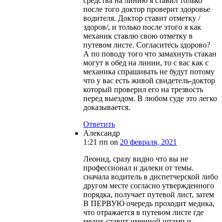
средства на линию я ставил только
после того доктор проверит здоровье
водителя. Доктор ставит отметку /
здоров/, и только после этого я как
механик ставлю свою отметку в
путевом листе. Согласитесь здорово?
А по поводу того что замахнуть стакан
могут в обед на линии, то с вас как с
механика спрашивать не будут потому
что у вас есть живой свидетель-доктор
который проверил его на трезвость
перед выездом. В любом суде это легко
доказывается.
Ответить
Александр
1:21 пп
on
20 февраля, 2021
Леонид, сразу видно что вы не
профессионал и далеки от темы.
сначала водитель в диспетчерской либо
другом месте согласно утвержденного
порядка, получает путевой лист, затем
В ПЕРВУЮ очередь проходит медика,
что отражается в путевом листе где
медик ставит именной штамп и