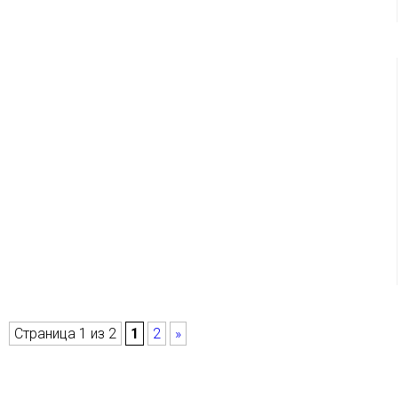
Страница 1 из 2
1
2
»