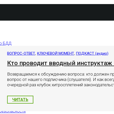
по БДД
 БДД
,
,
ВОПРОС-ОТВЕТ
КЛЮЧЕВОЙ МОМЕНТ
ПОДКАСТ (аудио)
Кто проводит вводный инструктаж
тояния
нспорта
сов
Возвращаемся к обсуждению вопроса: кто должен п
вопрос от нашего подписчика (слушателя). И как все
очередной раз клубок хитросплетений законодательс
ЧИТАТЬ
тиза авто.
 безопасности