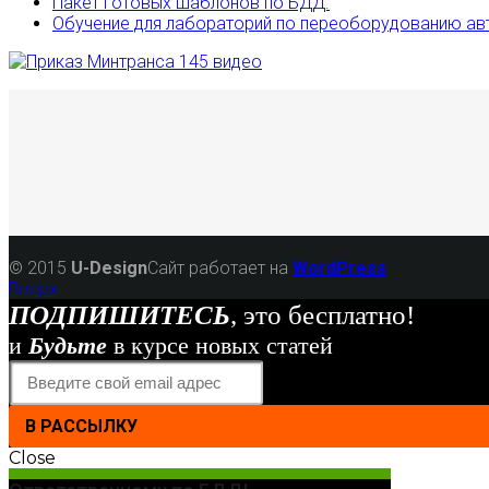
Пакет готовых шаблонов по БДД.
Обучение для лабораторий по переоборудованию а
© 2015
U-Design
Сайт работает на
WordPress
Вверх
ПОДПИШИТЕСЬ
, это бесплатно!
и
Будьте
в курсе новых статей
В РАССЫЛКУ
Close