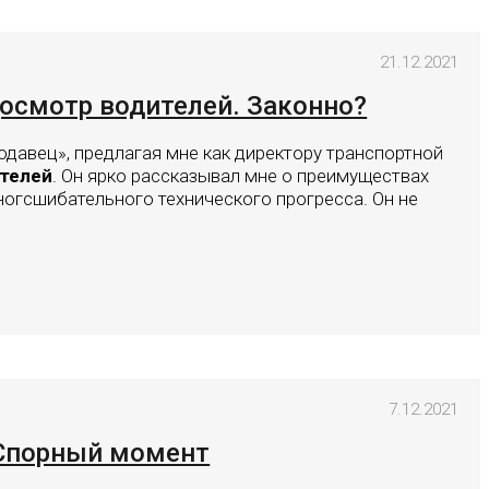
21.12.2021
смотр водителей. Законно?
одавец», предлагая мне как директору транспортной
телей
. Он ярко рассказывал мне о преимуществах
ногсшибательного технического прогресса. Он не
7.12.2021
 Спорный момент