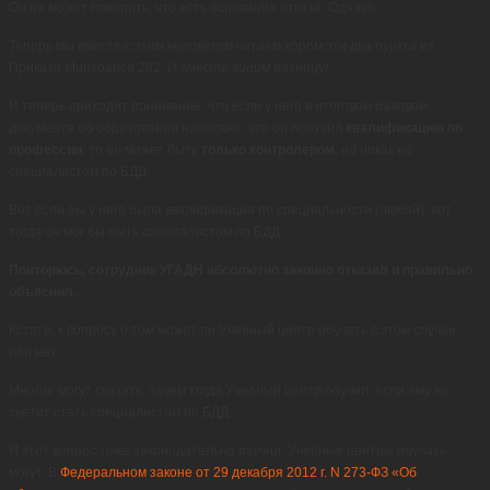
Он не может поверить, что есть основания отказа. Однако…
Теперь мы вместе с этим человеком читаем хором эти два пункта из
Приказа Минтранса 282.
И вместе видим разницу!
И теперь приходит понимание, что если у него в итоговом базовом
документе об образовании написано, что он получил
квалификацию по
профессии
, то он может быть
только контролером
, но никак не
специалистом по БДД.
Вот если бы у него была квалификация по специальности (любой), вот
тогда он мог бы быть специалистом по БДД.
Повторюсь, сотрудник УГАДН абсолютно законно отказал и правильно
объяснил.
Кстати, к вопросу о том может ли Учебный центр обучать в этом случае
или нет.
Многие могут сказать, зачем тогда Учебный центр обучил, если ему не
светит стать специалистом по БДД.
Я этот вопрос тоже законодательно изучил. Учебные центры обучать
могут. В
Федеральном законе от 29 декабря 2012 г. N 273-ФЗ «Об