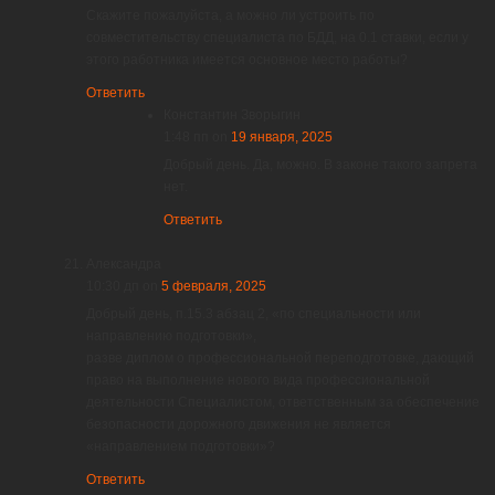
Скажите пожалуйста, а можно ли устроить по
совместительству специалиста по БДД, на 0.1 ставки, если у
этого работника имеется основное место работы?
Ответить
Константин Зворыгин
1:48 пп
on
19 января, 2025
Добрый день. Да, можно. В законе такого запрета
нет.
Ответить
Александра
10:30 дп
on
5 февраля, 2025
Добрый день, п.15.3 абзац 2, «по специальности или
направлению подготовки»,
разве диплом о профессиональной переподготовке, дающий
право на выполнение нового вида профессиональной
деятельности Специалистом, ответственным за обеспечение
безопасности дорожного движения не является
«направлением подготовки»?
Ответить