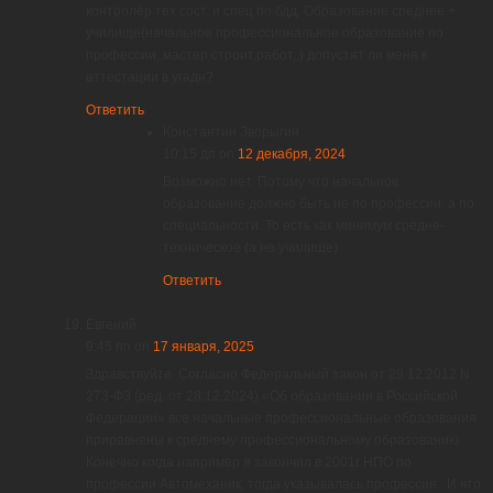
контролёр тех.сост. и спец.по бдд. Образование среднее +
училище(начальное профессиональное образование по
профессии,,мастер строит.работ,,) допустят ли меня к
аттестации в угадн?
Ответить
Константин Зворыгин
10:15 дп
on
12 декабря, 2024
Возможно нет. Потому что начальное
образование должно быть не по профессии, а по
специальности. То есть как минимум средне-
техническое (а не училище)
Ответить
Евгений
9:45 пп
on
17 января, 2025
Здравствуйте. Согласно Федеральный закон от 29.12.2012 N
273-ФЗ (ред. от 28.12.2024) «Об образовании в Российской
Федерации» все начальные профессиональные образования
приравнены к среднему профессиональному образованию.
Конечно когда например я закончил в 2001г НПО по
профессии Автомеханик, тогда указывалась профессия . И что