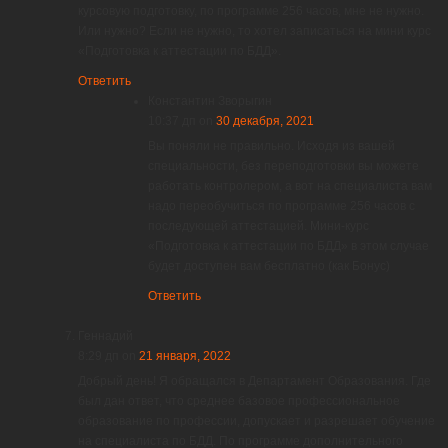
курсовую подготовку, по программе 256 часов, мне не нужно.
Или нужно? Если не нужно, то хотел записаться на мини курс
«Подготовка к аттестации по БДД».
Ответить
Константин Зворыгин
10:37 дп
on
30 декабря, 2021
Вы поняли не правильно. Исходя из вашей
специальности, без переподготовки вы можете
работать контролером, а вот на специалиста вам
надо переобучиться по программе 256 часов с
последующей аттестацией. Мини-курс
«Подготовка к аттестации по БДД» в этом случае
будет доступен вам бесплатно (как Бонус)
Ответить
Геннадий
8:29 дп
on
21 января, 2022
Добрый день! Я обращался в Департамент Образования. Где
был дан ответ, что среднее базовое профессиональное
образование по профессии, допускает и разрешает обучение
на специалиста по БДД. По программе дополнительного