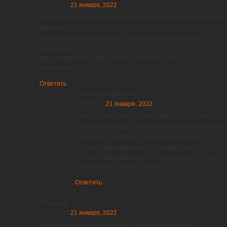
1:54 пп
on
21 января, 2022
Департамент ответил, что об обучению они знают больше чем
Минтранс.
Пример: токарь-профессия, а токарь фрезеровщик это
специальность.
Врач профессия, а врач хирург, стоматолог это уже
специальность.
Ответить
Константин Зворыгин
2:52 пп
on
21 января, 2022
Не могу ничего сказать, по поводу больше они
знают или меньше, но ответ находится в итоговом
документе — дипломе, там так и написано:
получил «квалификацию по профессии» или
«получил квалификацию по специальности». Все
остальное это просто лирика.
Ответить
Геннадий
4:17 пп
on
21 января, 2022
Константин при всём уважение к Вам,это не лирика а