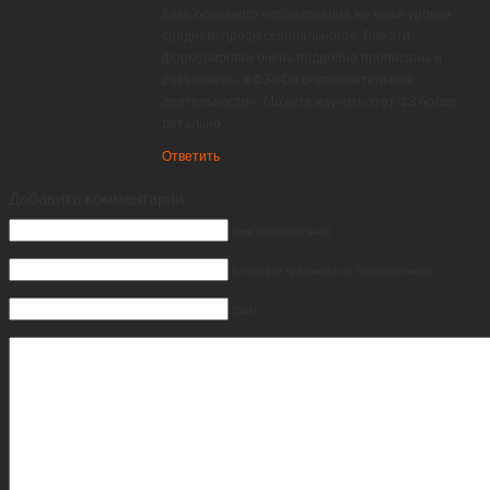
базе основного «образования не ниже уровня
среднего профессионального». Все эти
формулировки очень подробно прописаны и
разъяснены в ФЗ «Об образовательной
деятельности». Можете изучить этот ФЗ более
детально.
Ответить
Добавить комментарий
Имя (обязательно)
E-mail (не публикуется) (обязательно)
Сайт