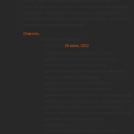
осмотр ,имею ли я право подписывать путевые листы в
качестве контролера ?нужно ли мне получать удостоверение
контролера технического состояния атс…удостоверения
контролёра технического состочния атс не имею…достаточно
ли диплома о высшем образовпнии?
Ответить
Константин Зворыгин
12:23 пп
on
28 июня, 2022
В законе написано, цитирую:
«…13.3. К
квалификации контролера технического
состояния транспортных средств
автомобильного транспорта предъявляется
одно из следующих требований:
образование не ниже уровня среднего
профессионального, подтвержденное
документом об образовании и о квалификации по
профессии или специальности, или направлению
подготовки, входящим в соответствующую
уровню образования укрупненную группу 23.00.00
«Техника и технологии наземного
транспорта»…»
Если ваше образование входит, то можете