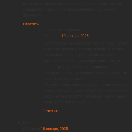
вы скажете, мне возможно пройти профпереподготовку по
специалисти : специалист по безопасности дорожного
движения?
Ответить
Константин Зворыгин
1:54 пп
on
19 января, 2025
Пройти можно, но при аттестации у УГАДН может
возникнуть вопросы по этому поводу. Известно,
что инспекторы УГАДН не всегда бывают
компетентны. И большая вероятность того, что
инспектор, увидев в основном дипломе
«профессия» вместо «специальность», может не
допустить к аттестации.
Поэтому, чтобы подстраховаться лучше сначала
позвонить туда или записаться на прием к ним. И
задать вопрос допустят ли они вас к аттестации с
таким дипломом или нет.
Ответить
Юлия
6:42 дп
on
18 января, 2025