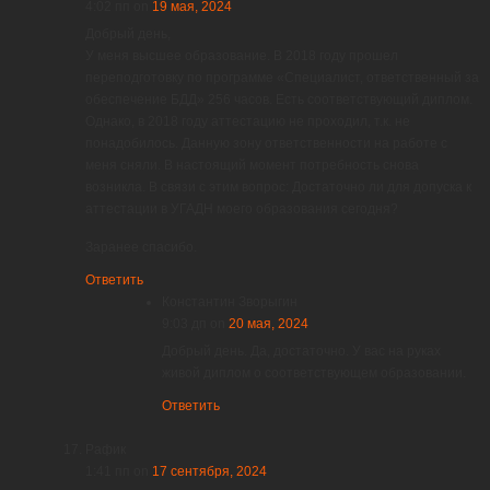
4:02 пп
on
19 мая, 2024
Добрый день,
У меня высшее образование. В 2018 году прошел
переподготовку по программе «Специалист, ответственный за
обеспечение БДД» 256 часов. Есть соответствующий диплом.
Однако, в 2018 году аттестацию не проходил, т.к. не
понадобилось. Данную зону ответственности на работе с
меня сняли. В настоящий момент потребность снова
возникла. В связи с этим вопрос: Достаточно ли для допуска к
аттестации в УГАДН моего образования сегодня?
Заранее спасибо.
Ответить
Константин Зворыгин
9:03 дп
on
20 мая, 2024
Добрый день. Да, достаточно. У вас на руках
живой диплом о соответствующем образовании.
Ответить
Рафик
1:41 пп
on
17 сентября, 2024