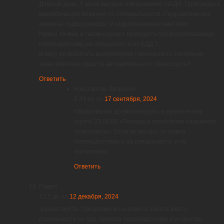
Добрый день. У меня высшее образование МАДИ .Присуждена
квалификация инженер по специальности «Гидравлические
машины, гидроприводы ,и гидропневмоавтоматика»
Нужно ли мне в таком случает проходить профессиональную
переподготовку на специалиста по БДД ?
И могу ли работать контролером технического состояния
транспортных средств автомобильного транспорта?
Ответить
Константин Зворыгин
2:44 пп
on
17 сентября, 2024
Образование должно входить в укрупненную
группу 23.00.00 «Техника и технологии наземного
транспорта». Если не входит, то нужна
переподготовка и на специалиста, и на
контролера.
Ответить
Павел
7:17 дп
on
12 декабря, 2024
Здравствуйте. Предложили на работе занять место
специалиста по бдд, прошло переподготовку в уч.центре