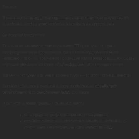
Так вот.
Я начинаю очень подробно спрашивать какие конкретно документы об
образовании есть у этого человека (кандидата на аттестацию).
Он пояснил следующее:
Сначала он закончил профтехучилище (ПТУ), получил среднее
профессиональное образование, где в итоговом документе было
написано, что он был обучен по профессии «электрогазосварщик». Сразу
обращаю внимание на слово «
по профессии
«. Это ключевое слово.
Затем он отслужил в армии и закончил курсы «тракториста-машиниста».
Затем он обучился в Учебном центре по программе
специалист
ответственный за обеспечение БДД
, 256 часов.
И вот этот человек приводит такие аргументы:
есть среднее профессиональное образование;
есть дополнительное профессиональное образование с
присвоением квалификации «специалист по БДД».