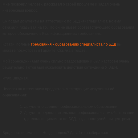
Мне позвонил человек, рассказал о своей проблеме и задал очень
интересный вопрос.
Он подал документы на аттестацию по БДД как специалист, но ему
отказали, указывая на то, что он не имеет соответствующего образования,
которое обозначено в Квалификационных требованиях.
Кстати, полные
требования к образованию специалиста по БДД
вы
можете посмотреть в Гаранте. Ссылка в тексте.
Мой собеседник был очень сильно раздосадован и был настроен очень
решительно. Готов был обжаловать действия сотрудника УГАДН.
Итак. Вводная.
Человек на аттестацию предоставил следующие документы
об
образовании
:
Документ о средне-профессиональном образовании;
Документ о дополнительном профессиональном образовании
(диплом специалиста по БДД, выданного учебным центром).
Вроде все нормально. Но где подвох? Давайте разбираться.