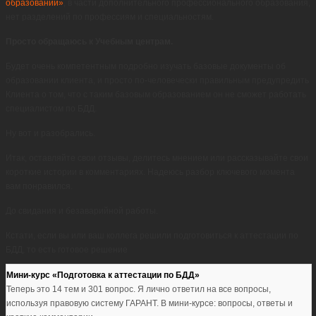
образовании»
, в части дополнительного профессионального образования,
нет разделений по профессиям и специальностям.
Просто обращаюсь к Учебным центрам.
Будет очень компетентным подробно изучать базовые документы об
образовании клиента, и просто по-человечески правильным предупредить
Клиента о том, что с таким базовым образованием он не сможет работать
специалистом по БДД.
Ну вот и разобрались.
Итак, оставляйте свои отзывы, делитесь мнением или рассказывайте свои
короткие истории в комментариях. Надеюсь разбор ключевого момента
вам понравился.
До свидания и безаварийной работы.
Кстати, если вы или ваш коллега решили подготовиться к аттестации по
БДД, то есть готовое решение
Мини-курс «Подготовка к аттестации по БДД»
Теперь это 14 тем и 301 вопрос. Я лично ответил на все вопросы,
используя правовую систему ГАРАНТ. В мини-курсе: вопросы, ответы и