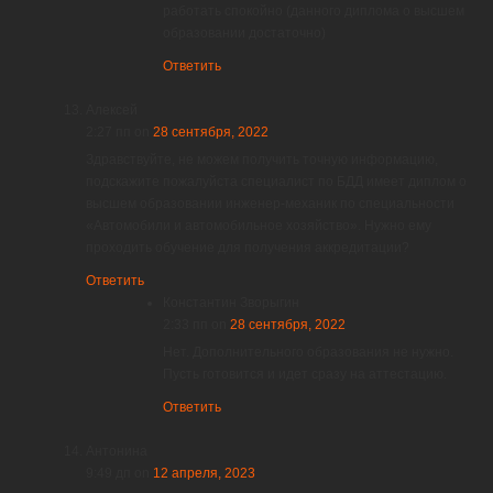
работать спокойно (данного диплома о высшем
образовании достаточно)
Ответить
Алексей
2:27 пп
on
28 сентября, 2022
Здравствуйте, не можем получить точную информацию,
подскажите пожалуйста специалист по БДД имеет диплом о
высшем образовании инженер-механик по специальности
«Автомобили и автомобильное хозяйство». Нужно ему
проходить обучение для получения аккредитации?
Ответить
Константин Зворыгин
2:33 пп
on
28 сентября, 2022
Нет. Дополнительного образования не нужно.
Пусть готовится и идет сразу на аттестацию.
Ответить
Антонина
9:49 дп
on
12 апреля, 2023