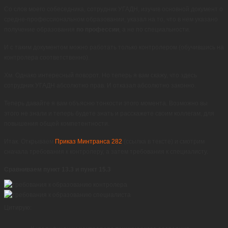
Со слов моего собеседника, сотрудник УГАДН, изучив основной документ о
средне-профессиональном образовании, указал на то, что в нем указано
получение образования
по профессии
, а не по специальности.
И с таким документом можно работать только контролером (обучившись на
контролера соответственно).
Хм. Однако интересный поворот. Но теперь я вам скажу, что здесь
сотрудник УГАДН абсолютно прав. И отказал абсолютно законно.
Теперь давайте я вам объясню тонкости этого момента. Возможно вы
этого не знали и теперь будете знать и расскажете своим коллегам, для
повышения общей компетентности.
Итак. Открываем
Приказ Минтранса 282
(ссылка в тексте) и смотрим
сначала требования к контролеру, а затем требования к специалисту.
Сравниваем пункт 13.3 и пункт 15.3
Цитирую: