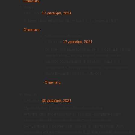
Ответить
Игорь
4:16 пп
on
17 декабря, 2021
А разве он не подходит под второй абзац пункта 15.3?
Ответить
Константин Зворыгин
4:20 пп
on
17 декабря, 2021
Об этом то и ведется речь. Он не подходит ни под
первый абзац, ни под второй, потому что его
базовое образование это квалификация по
профессии, а требуется базовое образование с
квалификацией по специальности.
Ответить
Михаил
8:45 дп
on
30 декабря, 2021
Здравствуйте. Я, обучился в Великоустюгском
автотранспортном техникуме. Присвоена квалификация
«техник-механик» по специальности «техническое
обслуживание и ремонт автомобилей и двигателей». Хочу
аттестоваться на специалиста по БДД. Как я понял, проходить