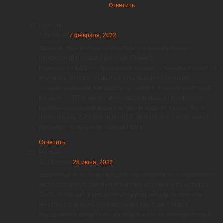
Ответить
Валерий
4:36 пп
on
7 февраля, 2022
Здравия. Мне вообще не понятны эти манипуляции с
профессией и специальностью. Пример.
Инженер по БДД — образование высшее, о машинах знает из
журналов, хотел отправить в путь машину с текущим
топливопроводом. Как водитель , чайник. И на кой нам такой?
Механик — ПТУ( как и у меня) автослесарь по профессии,
профессиональный водитель. (Были когда то такие). Так кто
должен быть ? Тот кто знает ВСЁ, или тот кто просто имеет
бумажку? Но при этом полный НОЛЬ.
Ответить
Руслан
12:18 пп
on
28 июня, 2022
здравствуйте ,получил высшее образование по направлению
эксплуатация управление логистика наземного транспорта
23.03.03 (входит в углублённую группу исходя из приказа
мин.транса.)в должности механика работаю 2 года и
осуществляю выпусск атс на линию а так же послерейсовый