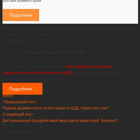
краткие комментарии
Подробнее
Итак, оставляйте свои отзывы, делитесь мнением или рассказывайте свои
короткие истории в комментариях. Надеюсь разбор полетов вам
понравился.
Обучение специалистов по БДД
У нас есть отличное предложение:
дистанционное обучение
специалистов ответственных по БДД
. Присвоение квалификации.
Диплом установленного образца.
Подробнее...
Вверх
Предыдущий пост
Подача документов на аттестацию по БДД. Нужен ли стаж?
Следующий пост
Дистанционный предрейсовый медосмотр водителей. Законно?
комментарий 41