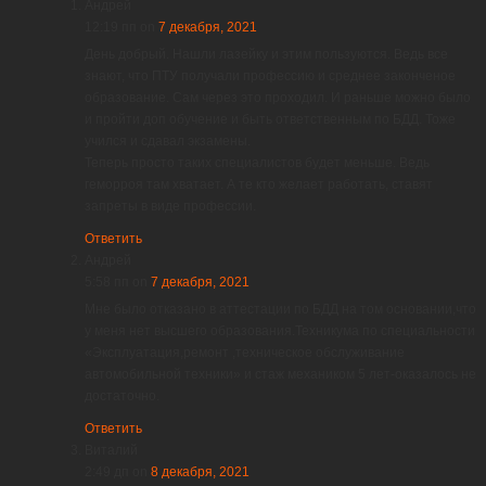
Андрей
12:19 пп
on
7 декабря, 2021
День добрый. Нашли лазейку и этим пользуются. Ведь все
знают, что ПТУ получали профессию и среднее законченое
образование. Сам через это проходил. И раньше можно было
и пройти доп обучение и быть ответственным по БДД. Тоже
учился и сдавал экзамены.
Теперь просто таких специалистов будет меньше. Ведь
геморроя там хватает. А те кто желает работать, ставят
запреты в виде профессии.
Ответить
Андрей
5:58 пп
on
7 декабря, 2021
Мне было отказано в аттестации по БДД на том основании,что
у меня нет высшего образования.Техникума по специальности
«Эксплуатация,ремонт ,техническое обслуживание
автомобильной техники» и стаж механиком 5 лет-оказалось не
достаточно.
Ответить
Виталий
2:49 дп
on
8 декабря, 2021