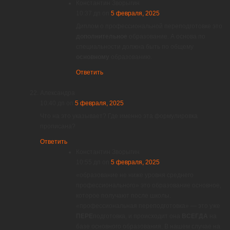
Константин Зворыгин
10:37 дп
on
5 февраля, 2025
Диплом о профессиональной переподготовке это
дополнительное
образование. А основа по
специальности должна быть по общему
основному
образованию.
Ответить
Александра
10:40 дп
on
5 февраля, 2025
Что на это указывает? Где именно эта формулировка
прописана?
Ответить
Константин Зворыгин
10:55 дп
on
5 февраля, 2025
«образование не ниже уровня среднего
профессионального» это образование основное,
которое получают после школы.
«профессиональная переподготовка» — это уже
ПЕРЕ
подготовка, и происходит она
ВСЕГДА
на
базе основного образования. В нашем случае на