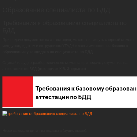
Образование специалиста по БДД
Требования к образованию специалиста по
БДД
При подаче документов на аттестацию, может возникнуть спорный момент
между кандидатом и сотрудником УГАДН в части имеющегося
базового
образования у кандидата на специалиста по БДД
.
Слушайте аудио-разбор ключевого момента при подаче документов на
аттестацию по БДД
(докладчик К.В. Зворыгин)
Ниже выкладки цитат из подкаста (аудио выше).