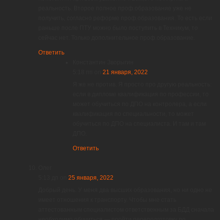
реальность. Второе полное проф.образование уже не
получить, согласно реформе проф.образования. То есть если
раньше после ПТУ можно было поступить в Техникум, то
сейчас нет. Только дополнительное проф.образование.
Ответить
Константин Зворыгин
5:18 пп
on
21 января, 2022
Я же не против. Я просто про другую реальность:
если в дипломе квалификация по профессии, то
может обучиться по ДПО на контролера, а если
квалификация по специальности, то может
обучиться по ДПО на специалиста. И там и там
ДПО.
Ответить
Олег
5:13 дп
on
25 января, 2022
Добрый день. У меня два высших образования, но ни одно не
имеет отношения к транспорту. Чтобы мне стать
аттестованным специалистом ответственным за БДД сначала
необходимо обучиться — пройти переподготовку по