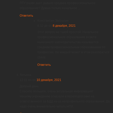
ПТУ разве дает давало среднее профессиональное
образование? Думаю только начальное …
Ответить
Константин Зворыгин
8:32 дп
on
8 декабря, 2021
Этот вопрос не такой простой. Начальное
профессиональное образование в свете
нынешнего законодательства называется
средним профессиональным образованием по
профессии. Не каждый может в этом разобраться
сразу.
Ответить
Татьяна
12:11 пп
on
10 декабря, 2021
Добрый день.
Спасибо большое, очень актуальная информация!
Нашему учреждению отказали в переподготовке на
ответственного за БДД из-за непрофильного образования. Да,
надо очень внимательно читать НПА.