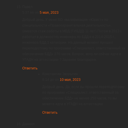
Павел
5:37 пп
on
5 мая, 2023
Добрый день. У меня ВО, квалификация «Юрист» по
специальности «Правоохранительная деятельность».
(имеется стаж работы в МВД (ГИБДД) 11 лет).Потом в 2013 г.
работал в должностях инженера по БДД и в 2014-2015 г.,
инженера БДД 3 категории. На данный момент прошел
переподготовку по программе «Специалист, ответственный за
обеспечение БДД» 270 часов. Вопрос, могу ли сейчас идти в
УГАДН на аттестацию ? Заранее благодарен.
Ответить
Константин Зворыгин
8:14 дп
on
10 мая, 2023
Добрый день. Да, если вы прошли переподготовку
по программе «Специалист, ответственный за
обеспечение БДД» не менее 250 часов, то вы
можете идти в УГАДН на аттестацию.
Ответить
Даниил