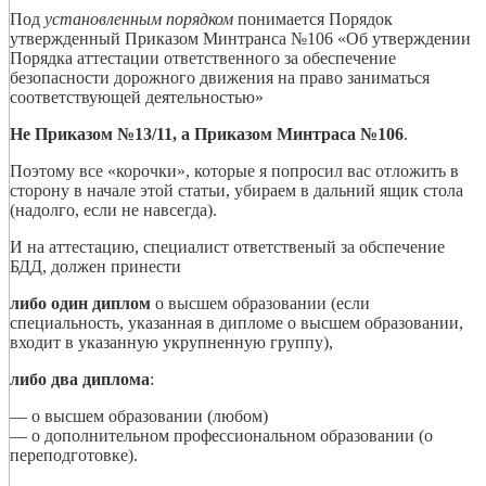
Под
установленным порядком
понимается Порядок
утвержденный Приказом Минтранса №106 «Об утверждении
Порядка аттестации ответственного за обеспечение
безопасности дорожного движения на право заниматься
соответствующей деятельностью»
Не Приказом №13/11, а Приказом Минтраса №106
.
Поэтому все «корочки», которые я попросил вас отложить в
сторону в начале этой статьи, убираем в дальний ящик стола
(надолго, если не навсегда).
И на аттестацию, специалист ответственый за обспечение
БДД, должен принести
либо один диплом
о высшем образовании (если
специальность, указанная в дипломе о высшем образовании,
входит в указанную укрупненную группу),
либо два диплома
:
— о высшем образовании (любом)
— о дополнительном профессиональном образовании (о
переподготовке).