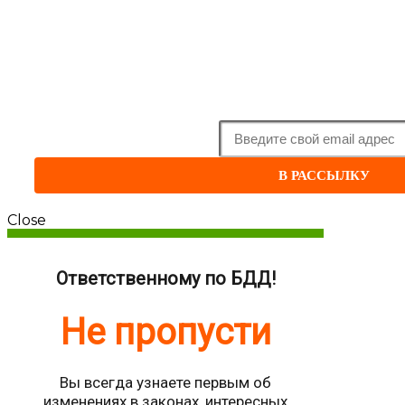
ПОДПИШИТЕСЬ
, это 
и
Будьте
в курсе новых
В РАССЫЛКУ
Close
Ответственному по БДД!
Не пропусти
Вы всегда узнаете первым об
изменениях в законах, интересных