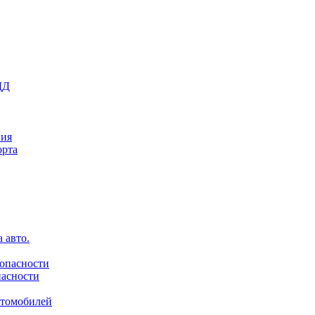
ДД
ния
орта
 авто.
зопасности
пасности
втомобилей