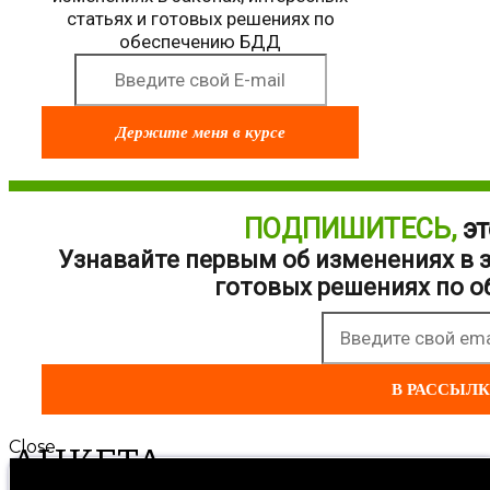
статьях и готовых решениях по
обеспечению БДД
Держите меня в курсе
ПОДПИШИТЕСЬ,
эт
Узнавайте первым об изменениях в з
готовых решениях по 
В РАССЫЛ
Close
АНКЕТА
Присоединяйтесь к команде профессионалов